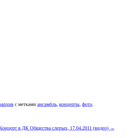
оархив
с метками
ансамбль
,
концерты
,
фото
.
Концерт в ДК Общества слепых, 17.04.2011 (видео)
→