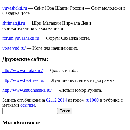
yuvashakti.ru
— Сайт Юва Шакти России — Сайт молодежи в
Сахаджа йоге.
shrimataji.ru
— Шри Матаджи Нирмала Деви —
основательница Сахаджа йоги.
forum.yuvashakti.ru
— Форум Сахаджа йоги.
yoga.vnd.ru/
— Йога для начинающих.
Дружеские сайты:
http://www.dholak.ru/
— Дхолак и табла.
http://www.bestfree.ru/
— Лучшие бесплатные программы.
http://www.shuchushka.ru/
— Чистый юмор Рунета.
Запись опубликована
02.12.2014
автором
ru1000
в рубрике с
метками
ссылки
.
Найти:
Мы вКонтакте