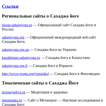
Ссылки
Региональные сайты о Сахаджа йоге
russia-sahajayoga.ru
— Официальный сайт Сахаджа йоги в
России.
sahajayoga.org
— Официальный международный веб-сайт
Сахаджа йоги.
sahajayoga.org.ua
— Сахаджа йога на Украине.
kazakhstan.sahajayoga.ru
— Сахаджа йога в Казахстане.
sahajayoga.org.il
— Сахаджа йога в Израиле.
http://www.jooga.org/venajaksi
— Сахаджа йога в Финляндии.
Тематические сайты о Сахаджа Йоге
poznaysebya.ru
— Медитация и здоровье.
metanauka.ru
— Сайт о Метанауке — Научные исследования в
Сахаджа йоге.